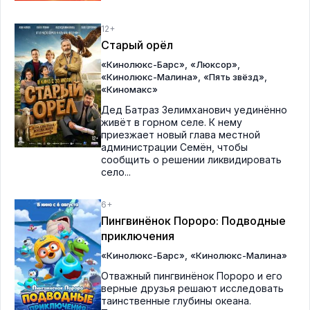
12+
Старый орёл
,
,
«Кинолюкс-Барс»
«Люксор»
,
,
«Кинолюкс-Малина»
«Пять звёзд»
«Киномакс»
Дед Батраз Зелимханович уединённо
живёт в горном селе. К нему
приезжает новый глава местной
администрации Семён, чтобы
сообщить о решении ликвидировать
село...
6+
Пингвинёнок Пороро: Подводные
приключения
,
«Кинолюкс-Барс»
«Кинолюкс-Малина»
Отважный пингвинёнок Пороро и его
верные друзья решают исследовать
таинственные глубины океана.