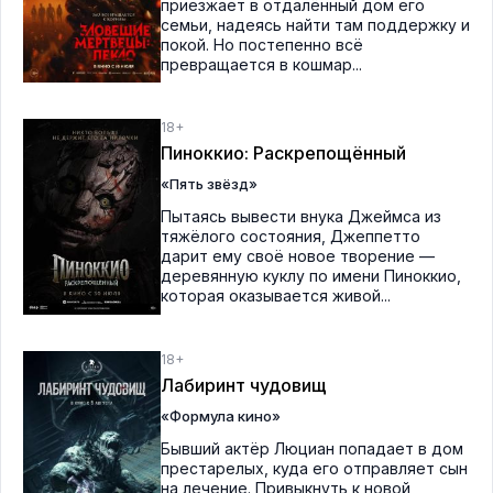
приезжает в отдалённый дом его
семьи, надеясь найти там поддержку и
покой. Но постепенно всё
превращается в кошмар...
18+
Пиноккио: Раскрепощённый
«Пять звёзд»
Пытаясь вывести внука Джеймса из
тяжёлого состояния, Джеппетто
дарит ему своё новое творение —
деревянную куклу по имени Пиноккио,
которая оказывается живой...
18+
Лабиринт чудовищ
«Формула кино»
Бывший актёр Люциан попадает в дом
престарелых, куда его отправляет сын
на лечение. Привыкнуть к новой