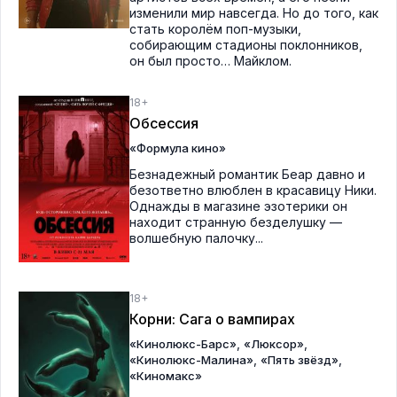
изменили мир навсегда. Но до того, как
стать королём поп-музыки,
собирающим стадионы поклонников,
он был просто… Майклом.
18+
Обсессия
«Формула кино»
Безнадежный романтик Беар давно и
безответно влюблен в красавицу Ники.
Однажды в магазине эзотерики он
находит странную безделушку —
волшебную палочку...
18+
Корни: Сага о вампирах
,
,
«Кинолюкс-Барс»
«Люксор»
,
,
«Кинолюкс-Малина»
«Пять звёзд»
«Киномакс»