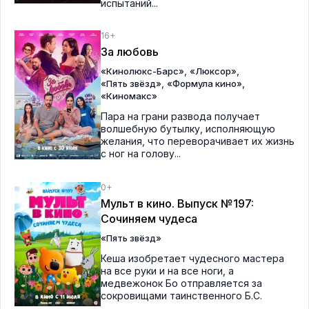
испытаний...
16+
За любовь
,
,
«Кинолюкс-Барс»
«Люксор»
,
,
«Пять звёзд»
«Формула кино»
«Киномакс»
Пара на грани развода получает
волшебную бутылку, исполняющую
желания, что переворачивает их жизнь
с ног на голову...
0+
Мульт в кино. Выпуск №197:
Сочиняем чудеса
«Пять звёзд»
Кеша изобретает чудесного мастера
на все руки и на все ноги, а
медвежонок Бо отправляется за
сокровищами таинственного Б.С.