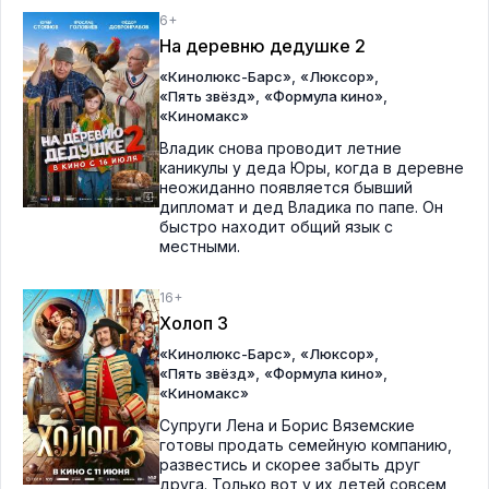
6+
На деревню дедушке 2
,
,
«Кинолюкс-Барс»
«Люксор»
,
,
«Пять звёзд»
«Формула кино»
«Киномакс»
Владик снова проводит летние
каникулы у деда Юры, когда в деревне
неожиданно появляется бывший
дипломат и дед Владика по папе. Он
быстро находит общий язык с
местными.
16+
Холоп 3
,
,
«Кинолюкс-Барс»
«Люксор»
,
,
«Пять звёзд»
«Формула кино»
«Киномакс»
Супруги Лена и Борис Вяземские
готовы продать семейную компанию,
развестись и скорее забыть друг
друга. Только вот у их детей совсем