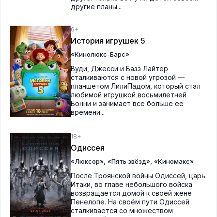
другие планы...
6+
История игрушек 5
«Кинолюкс-Барс»
Вуди, Джесси и Базз Лайтер
сталкиваются с новой угрозой —
планшетом ЛилиПадом, который стал
любимой игрушкой восьмилетней
Бонни и занимает всё больше её
времени...
18+
Одиссея
,
,
«Люксор»
«Пять звёзд»
«Киномакс»
После Троянской войны Одиссей, царь
Итаки, во главе небольшого войска
возвращается домой к своей жене
Пенелопе. На своём пути Одиссей
сталкивается со множеством