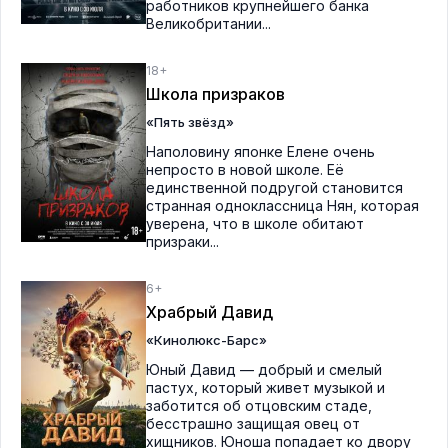
работников крупнейшего банка
Великобритании...
18+
Школа призраков
«Пять звёзд»
Наполовину японке Елене очень
непросто в новой школе. Её
единственной подругой становится
странная одноклассница Нян, которая
уверена, что в школе обитают
призраки...
6+
Храбрый Давид
«Кинолюкс-Барс»
Юный Давид — добрый и смелый
пастух, который живет музыкой и
заботится об отцовским стаде,
бесстрашно защищая овец от
хищников. Юноша попадает ко двору