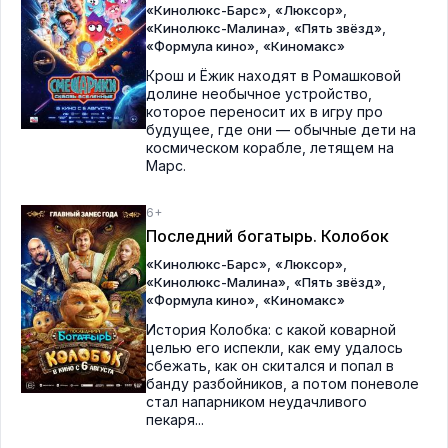
,
,
«Кинолюкс-Барс»
«Люксор»
,
,
«Кинолюкс-Малина»
«Пять звёзд»
,
«Формула кино»
«Киномакс»
Крош и Ёжик находят в Ромашковой
долине необычное устройство,
которое переносит их в игру про
будущее, где они — обычные дети на
космическом корабле, летящем на
Марс.
6+
Последний богатырь. Колобок
,
,
«Кинолюкс-Барс»
«Люксор»
,
,
«Кинолюкс-Малина»
«Пять звёзд»
,
«Формула кино»
«Киномакс»
История Колобка: с какой коварной
целью его испекли, как ему удалось
сбежать, как он скитался и попал в
банду разбойников, а потом поневоле
стал напарником неудачливого
пекаря...