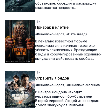
обстановке, соседям и распорядку
оказывается непросто...
18+
Призрак в клетке
,
«Кинолюкс-Барс»
«Пять звёзд»
В печально известной тюрьме
невидимая сила начинает жестоко
убивать заключенных. Враждующие
банды и коррумпированные охранники
вынуждены действовать сообща...
18+
Ограбить Лондон
,
«Кинолюкс-Барс»
«Кинолюкс-Малина»
В центре Лондона находят
неразорвавшуюся бомбу времен
Второй мировой. Людей из соседних
домов эвакуируют, включая