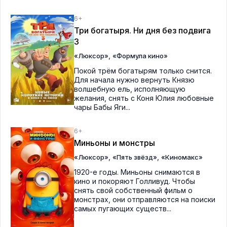
6+
Три богатыря. Ни дня без подвига
3
,
«Люксор»
«Формула кино»
Покой трём богатырям только снится.
Для начала нужно вернуть Князю
волшебную ель, исполняющую
желания, снять с Коня Юлия любовные
чары Бабы Яги...
6+
Миньоны и монстры
,
,
«Люксор»
«Пять звёзд»
«Киномакс»
1920-е годы. Миньоны снимаются в
кино и покоряют Голливуд. Чтобы
снять свой собственный фильм о
монстрах, они отправляются на поиски
самых пугающих существ...