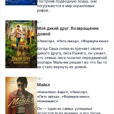
Построив подводную лодку, они
погружаются в мир коралловых
рифов...
6+
Мой дикий друг. Возвращение
домой
,
,
«Люксор»
«Пять звёзд»
«Формула кино»
Когда Саша снова встречает своего
дикого друга, лиса Рыжего, он узнает,
что семью лиса похитил передвижной
зоопарк. Мальчик решает во что бы то
ни стало вернуть их домой...
18+
Майкл
,
,
«Кинолюкс-Барс»
«Люксор»
,
,
«Пять звёзд»
«Формула кино»
«Киномакс»
Он — один из самых успешных
артистов всех времен, а его песни