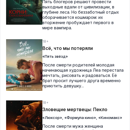
Пять блогеров решают провести
выходные вдали от цивилизации, в
глубине леса. Но беззаботный отдых
оборачивается кошмаром: их
вторжение пробуждает первого в
мире вампира.
18+
Всё, что мы потеряли
«Пять звёзд»
После смерти родителей молодая
начинающая художница Леа перестала
мечтать, рисовать и радоваться. Её
брат просит лучшего друга временно
приютить девушку...
18+
Зловещие мертвецы: Пекло
,
,
«Люксор»
«Формула кино»
«Киномакс»
После смерти мужа женщина