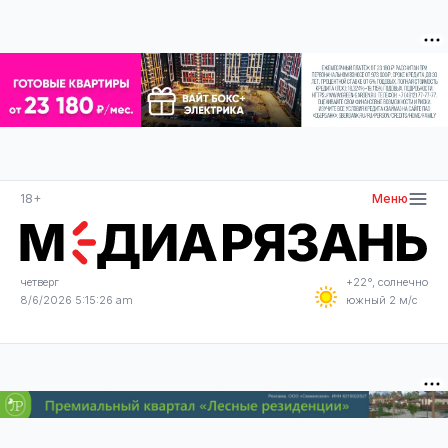
18+
Меню
четверг
+22°, солнечно
8/6/2026 5:15:26 am
южный 2 м/с