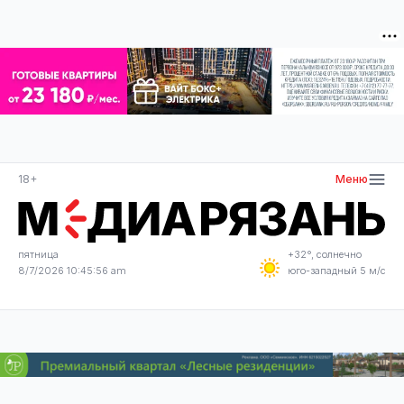
18+
Меню
пятница
+32°, солнечно
8/7/2026 10:45:56 am
юго-западный 5 м/с