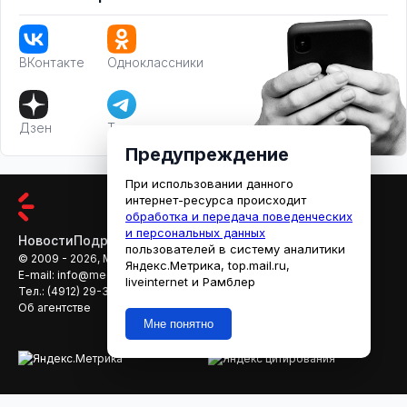
ВКонтакте
Одноклассники
Дзен
Телеграм
Предупреждение
При использовании данного
интернет-ресурса происходит
обработка и передача поведенческих
и персональных данных
Новости
Подробности
Афиша
Кино
пользователей в систему аналитики
© 2009 - 2026, МЕДИАРЯЗАНЬ
Яндекс.Метрика, top.mail.ru,
E-mail:
info@mediaryazan.ru
,
reklama@mediaryazan.ru
liveinternet и Рамблер
Тел.:
(4912) 29-33-66
Об агентстве
Мне понятно