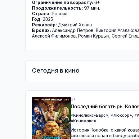
Ограничение по возрасту:
6+
Продолжительность:
97 мин.
Страна:
Россия
Год:
2025
Режиссёр:
Дмитрий Хонин
В ролях:
Александр Петров
,
Виктория Агалаков
Алексей Филимонов
,
Роман Курцын
,
Сергей Епи
Сегодня в кино
6+
Последний богатырь. Коло
,
,
«Кинолюкс-Барс»
«Люксор»
«
«Киномакс»
История Колобка: с какой кова
скитался и попал в банду раз