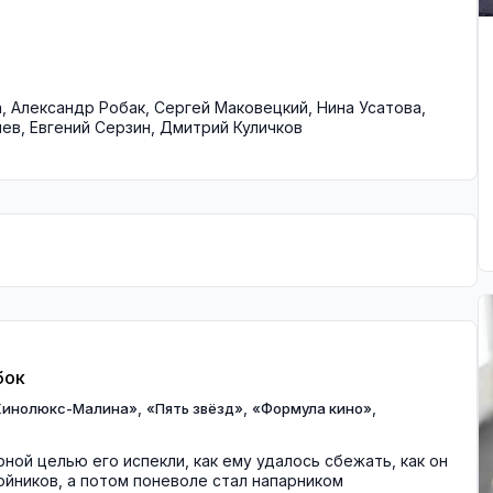
а
,
Александр Робак
,
Сергей Маковецкий
,
Нина Усатова
,
шев
,
Евгений Серзин
,
Дмитрий Куличков
бок
,
,
,
Кинолюкс-Малина»
«Пять звёзд»
«Формула кино»
рной целью его испекли, как ему удалось сбежать, как он
бойников, а потом поневоле стал напарником