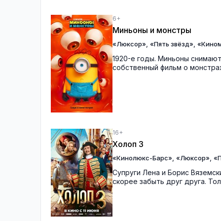
6+
Миньоны и монстры
,
,
«Люксор»
«Пять звёзд»
«Кино
1920-е годы. Миньоны снимают
собственный фильм о монстрах
16+
Холоп 3
,
,
«Кинолюкс-Барс»
«Люксор»
«П
Супруги Лена и Борис Вяземск
скорее забыть друг друга. Тол