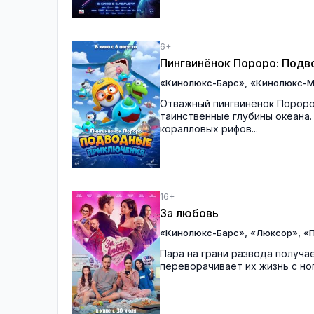
6+
Пингвинёнок Пороро: Под
,
«Кинолюкс-Барс»
«Кинолюкс-М
Отважный пингвинёнок Пороро
таинственные глубины океана.
коралловых рифов...
16+
За любовь
,
,
«Кинолюкс-Барс»
«Люксор»
«П
Пара на грани развода получ
переворачивает их жизнь с ног 