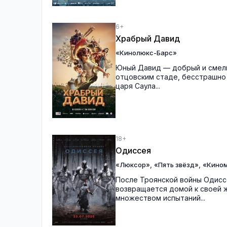
6+
Храбрый Давид
«Кинолюкс-Барс»
Юный Давид — добрый и смелы
отцовским стаде, бесстрашно
царя Саула...
18+
Одиссея
,
,
«Люксор»
«Пять звёзд»
«Кино
После Троянской войны Одиссе
возвращается домой к своей ж
множеством испытаний...