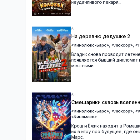
неудачливого пекаря...
6+
На деревню дедушке 2
,
,
«Кинолюкс-Барс»
«Люксор»
«П
Владик снова проводит летние
появляется бывший дипломат и
местными.
6+
Смешарики сквозь вселен
,
,
«Кинолюкс-Барс»
«Люксор»
«
«Киномакс»
Крош и Ёжик находят в Ромаш
их в игру про будущее, где о
Марс.