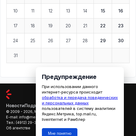
10
11
12
13
14
15
16
17
18
19
20
21
22
23
24
25
26
27
28
29
30
31
Предупреждение
При использовании данного
интернет-ресурса происходит
обработка и передача поведенческих
и персональных данных
Новости
Подробности
Афиша
Кино
пользователей в систему аналитики
© 2009 - 2026, МЕДИАРЯЗАНЬ
Яндекс.Метрика, top.mail.ru,
E-mail:
info@mediaryazan.ru
,
reklama@mediaryazan.ru
liveinternet и Рамблер
Тел.:
(4912) 29-33-66
Об агентстве
Мне понятно