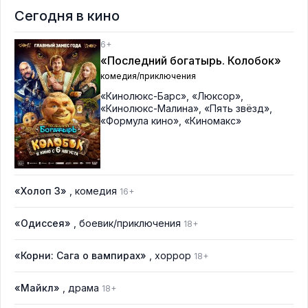
Сегодня в кино
6+
«Последний богатырь. Колобок»
комедия/приключения
«Кинолюкс-Барс»
,
«Люксор»
,
«Кинолюкс-Малина»
,
«Пять звёзд»
,
«Формула кино»
,
«Киномакс»
«Холоп 3»
, комедия
16+
«Одиссея»
, боевик/приключения
18+
«Корни: Сага о вампирах»
, хоррор
18+
«Майкл»
, драма
18+