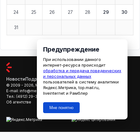
24
25
26
27
28
29
30
31
Предупреждение
При использовании данного
интернет-ресурса происходит
обработка и передача поведенческих
и персональных данных
Новости
Подробности
Афиша
Кино
пользователей в систему аналитики
© 2009 - 2026, МЕДИАРЯЗАНЬ
Яндекс.Метрика, top.mail.ru,
E-mail:
info@mediaryazan.ru
,
reklama@mediaryazan.ru
liveinternet и Рамблер
Тел.:
(4912) 29-33-66
Об агентстве
Мне понятно