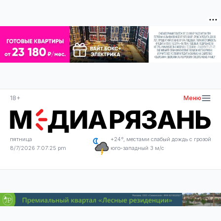
18+
Меню
пятница
+24°, местами слабый дождь с грозой
8/7/2026 7:07:26 pm
юго-западный 3 м/с