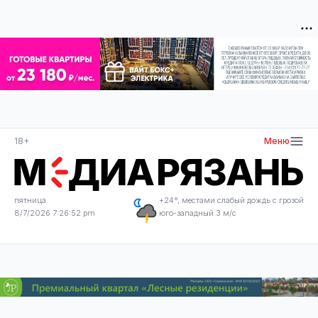
18+
Меню
пятница
+24°, местами слабый дождь с грозой
8/7/2026 7:26:52 pm
юго-западный 3 м/с