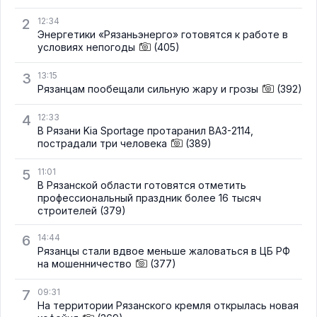
2
12:34
Энергетики «Рязаньэнерго» готовятся к работе в
условиях непогоды
(405)
3
13:15
Рязанцам пообещали сильную жару и грозы
(392)
4
12:33
В Рязани Kia Sportage протаранил ВАЗ-2114,
пострадали три человека
(389)
5
11:01
В Рязанской области готовятся отметить
профессиональный праздник более 16 тысяч
строителей
(379)
6
14:44
Рязанцы стали вдвое меньше жаловаться в ЦБ РФ
на мошенничество
(377)
7
09:31
На территории Рязанского кремля открылась новая