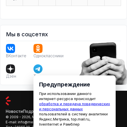
Мы в соцсетях
ВКонтакте
Одноклассники
Дзен
Телеграм
Предупреждение
При использовании данного
интернет-ресурса происходит
обработка и передача поведенческих
и персональных данных
Новости
Подробности
Афиша
Кино
пользователей в систему аналитики
© 2009 - 2026, МЕДИАРЯЗАНЬ
Яндекс.Метрика, top.mail.ru,
E-mail:
info@mediaryazan.ru
,
reklama@mediaryazan.ru
liveinternet и Рамблер