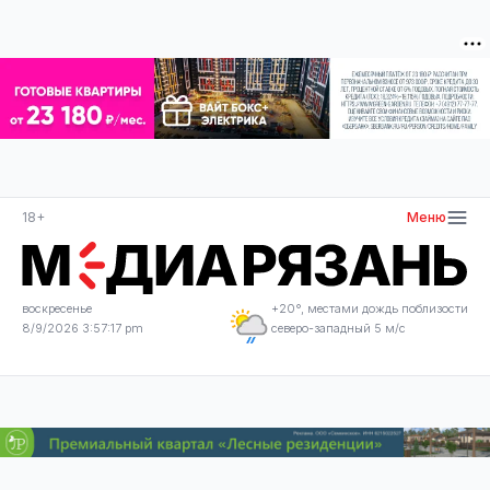
18+
Меню
воскресенье
+20°, местами дождь поблизости
8/9/2026 3:57:17 pm
северо-западный 5 м/с