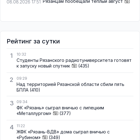
Рязанцам пообещали тёплый август
08.08.2026 17:51
Рейтинг за сутки
1
10:32
Студенты Рязанского радиотуниверситета готовят
к запуску новый спутник
(435)
2
09:29
Над территорией Рязанской области сбили пять
БПЛА
(410)
3
09:34
ФК «Рязань» сыграл вничью с липецким
«Металлургом»
(377)
4
11:22
ЖФК «Рязань-ВДВ» дома сыграл вничью с
«Рубином»
(349)