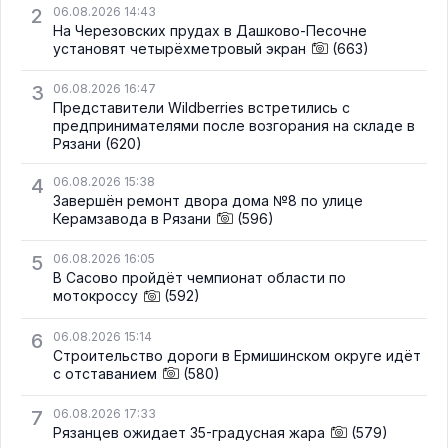
2
06.08.2026 14:43
На Черезовских прудах в Дашково-Песочне
установят четырёхметровый экран
(663)
3
06.08.2026 16:47
Представители Wildberries встретились с
предпринимателями после возгорания на складе в
Рязани
(620)
4
06.08.2026 15:38
Завершён ремонт двора дома №8 по улице
Керамзавода в Рязани
(596)
5
06.08.2026 16:05
В Сасово пройдёт чемпионат области по
мотокроссу
(592)
6
06.08.2026 15:14
Строительство дороги в Ермишинском округе идёт
с отставанием
(580)
7
06.08.2026 17:33
Рязанцев ожидает 35-градусная жара
(579)