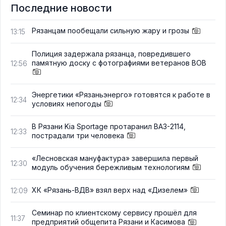
Последние новости
Рязанцам пообещали сильную жару и грозы
13:15
Полиция задержала рязанца, повредившего
памятную доску с фотографиями ветеранов ВОВ
12:56
Энергетики «Рязаньэнерго» готовятся к работе в
12:34
условиях непогоды
В Рязани Kia Sportage протаранил ВАЗ-2114,
12:33
пострадали три человека
«Лесновская мануфактура» завершила первый
12:30
модуль обучения бережливым технологиям
ХК «Рязань-ВДВ» взял верх над «Дизелем»
12:09
Семинар по клиентскому сервису прошёл для
11:37
предприятий общепита Рязани и Касимова