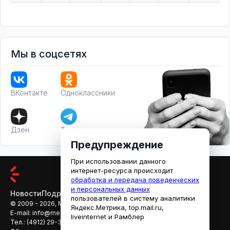
Мы в соцсетях
ВКонтакте
Одноклассники
Дзен
Телеграм
Предупреждение
При использовании данного
интернет-ресурса происходит
обработка и передача поведенческих
и персональных данных
Новости
Подробности
Афиша
Кино
пользователей в систему аналитики
© 2009 - 2026, МЕДИАРЯЗАНЬ
Яндекс.Метрика, top.mail.ru,
E-mail:
info@mediaryazan.ru
,
reklama@mediaryazan.ru
liveinternet и Рамблер
Тел.:
(4912) 29-33-66