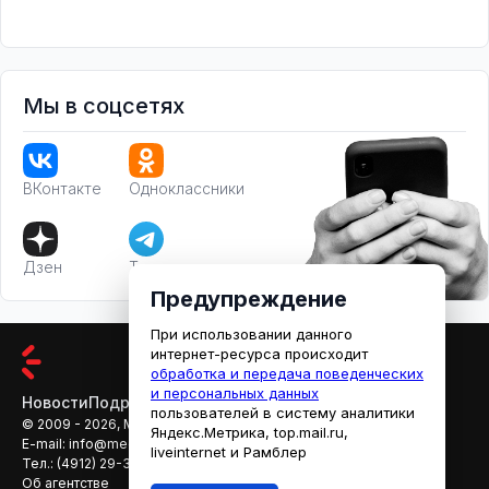
Мы в соцсетях
ВКонтакте
Одноклассники
Дзен
Телеграм
Предупреждение
При использовании данного
интернет-ресурса происходит
обработка и передача поведенческих
и персональных данных
Новости
Подробности
Афиша
Кино
пользователей в систему аналитики
© 2009 - 2026, МЕДИАРЯЗАНЬ
Яндекс.Метрика, top.mail.ru,
E-mail:
info@mediaryazan.ru
,
reklama@mediaryazan.ru
liveinternet и Рамблер
Тел.:
(4912) 29-33-66
Об агентстве