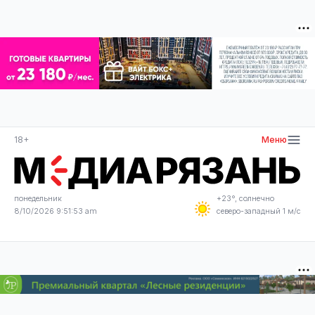
18+
Меню
понедельник
+23°, солнечно
8/10/2026 9:51:53 am
северо-западный 1 м/с