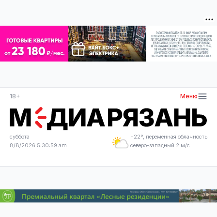
18+
Меню
суббота
+22°, переменная облачность
8/8/2026 5:30:59 am
северо-западный 2 м/с