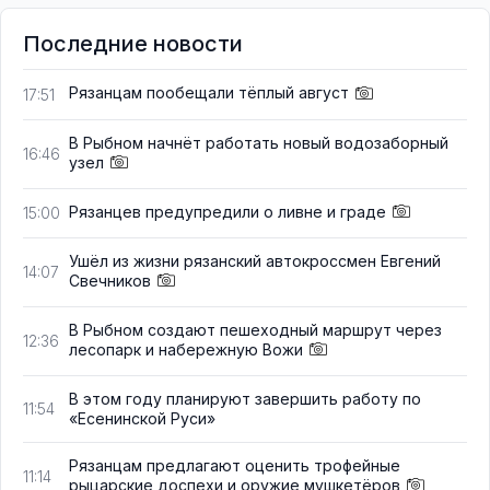
Последние новости
Рязанцам пообещали тёплый август
17:51
В Рыбном начнёт работать новый водозаборный
16:46
узел
Рязанцев предупредили о ливне и граде
15:00
Ушёл из жизни рязанский автокроссмен Евгений
14:07
Свечников
В Рыбном создают пешеходный маршрут через
12:36
лесопарк и набережную Вожи
В этом году планируют завершить работу по
11:54
«Есенинской Руси»
Рязанцам предлагают оценить трофейные
11:14
рыцарские доспехи и оружие мушкетёров