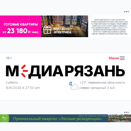
18+
Меню
суббота
+21°, переменная облачность
8/8/2026 6:27:50 pm
северо-западный 3 м/с