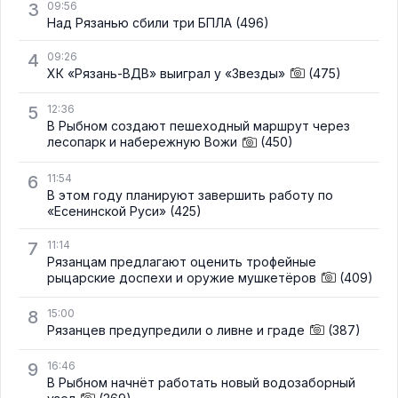
3
09:56
Над Рязанью сбили три БПЛА
(496)
4
09:26
ХК «Рязань-ВДВ» выиграл у «Звезды»
(475)
5
12:36
В Рыбном создают пешеходный маршрут через
лесопарк и набережную Вожи
(450)
6
11:54
В этом году планируют завершить работу по
«Есенинской Руси»
(425)
7
11:14
Рязанцам предлагают оценить трофейные
рыцарские доспехи и оружие мушкетёров
(409)
8
15:00
Рязанцев предупредили о ливне и граде
(387)
9
16:46
В Рыбном начнёт работать новый водозаборный