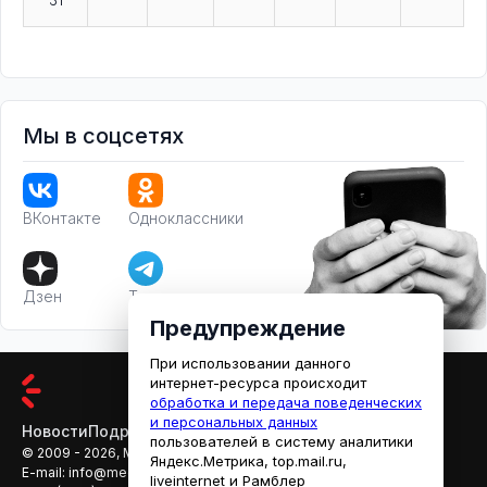
Мы в соцсетях
ВКонтакте
Одноклассники
Дзен
Телеграм
Предупреждение
При использовании данного
интернет-ресурса происходит
обработка и передача поведенческих
и персональных данных
Новости
Подробности
Афиша
Кино
пользователей в систему аналитики
© 2009 - 2026, МЕДИАРЯЗАНЬ
Яндекс.Метрика, top.mail.ru,
E-mail:
info@mediaryazan.ru
,
reklama@mediaryazan.ru
liveinternet и Рамблер