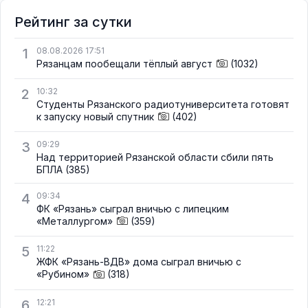
Рейтинг за сутки
1
08.08.2026 17:51
Рязанцам пообещали тёплый август
(1032)
2
10:32
Студенты Рязанского радиотуниверситета готовят
к запуску новый спутник
(402)
3
09:29
Над территорией Рязанской области сбили пять
БПЛА
(385)
4
09:34
ФК «Рязань» сыграл вничью с липецким
«Металлургом»
(359)
5
11:22
ЖФК «Рязань-ВДВ» дома сыграл вничью с
«Рубином»
(318)
6
12:21