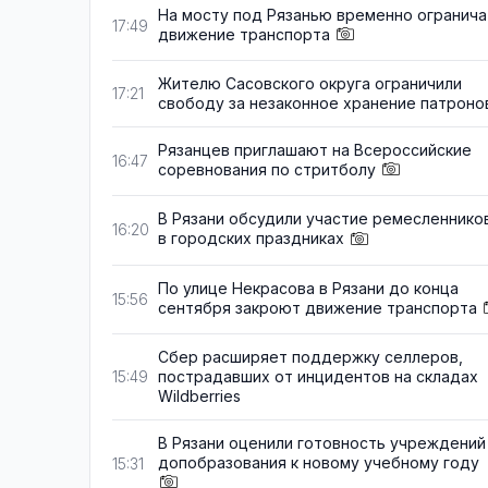
На мосту под Рязанью временно огранича
17:49
движение транспорта
Жителю Сасовского округа ограничили
17:21
свободу за незаконное хранение патроно
Рязанцев приглашают на Всероссийские
16:47
соревнования по стритболу
В Рязани обсудили участие ремесленнико
16:20
в городских праздниках
По улице Некрасова в Рязани до конца
15:56
сентября закроют движение транспорта
Сбер расширяет поддержку селлеров,
пострадавших от инцидентов на складах
15:49
Wildberries
В Рязани оценили готовность учреждений
допобразования к новому учебному году
15:31