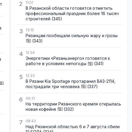
2
11:01
т
В Рязанской области готовятся отметить
профессиональный праздник более 16 тысяч
строителей
(345)
в
3
13:15
Рязанцам пообещали сильную жару и грозы
(343)
4
12:34
Энергетики «Рязаньэнерго» готовятся к
в
работе в условиях непогоды
(341)
5
12:33
В Рязани Kia Sportage протаранил ВАЗ-2114,
пострадали три человека
(337)
6
09:31
На территории Рязанского кремля открылась
новая кофейня
(332)
7
08:43
Над Рязанской областью 6 и 7 августа сбили
12 БПЛА
(324)