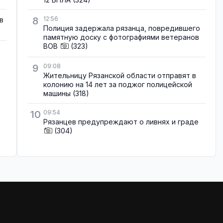
8
12:56
в
Полиция задержала рязанца, повредившего
памятную доску с фотографиями ветеранов
ВОВ
(323)
9
09:08
Жительницу Рязанской области отправят в
колонию на 14 лет за поджог полицейской
машины
(318)
10
09:54
Рязанцев предупреждают о ливнях и граде
(304)