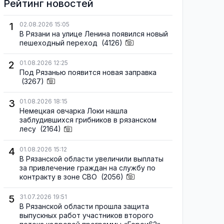
Рейтинг новостей
1
02.08.2026 15:05
В Рязани на улице Ленина появился новый
пешеходный переход
(4126)
2
01.08.2026 12:25
Под Рязанью появится новая заправка
(3267)
3
01.08.2026 18:15
Немецкая овчарка Локи нашла
заблудившихся грибников в рязанском
лесу
(2164)
4
01.08.2026 15:12
В Рязанской области увеличили выплаты
за привлечение граждан на службу по
контракту в зоне СВО
(2056)
5
31.07.2026 19:51
В Рязанской области прошла защита
выпускных работ участников второго