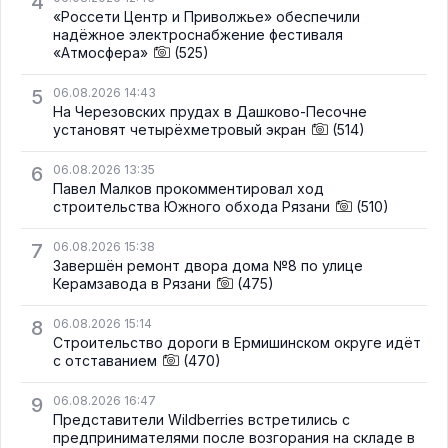
4
«Россети Центр и Приволжье» обеспечили
надёжное электроснабжение фестиваля
«Атмосфера»
(525)
5
06.08.2026 14:43
На Черезовских прудах в Дашково-Песочне
установят четырёхметровый экран
(514)
6
06.08.2026 13:35
Павел Малков прокомментировал ход
строительства Южного обхода Рязани
(510)
7
06.08.2026 15:38
Завершён ремонт двора дома №8 по улице
Керамзавода в Рязани
(475)
8
06.08.2026 15:14
Строительство дороги в Ермишинском округе идёт
с отставанием
(470)
9
06.08.2026 16:47
Представители Wildberries встретились с
предпринимателями после возгорания на складе в