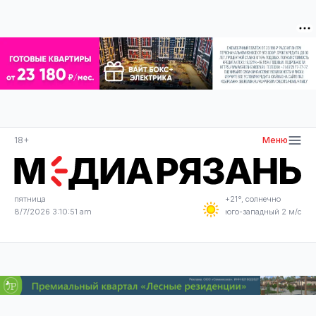
18+
Меню
пятница
+21°, солнечно
8/7/2026 3:10:51 am
юго-западный 2 м/с