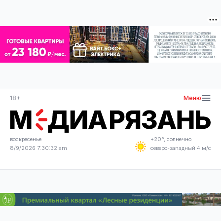
18+
Меню
воскресенье
+20°, солнечно
8/9/2026 7:30:33 am
северо-западный 4 м/с