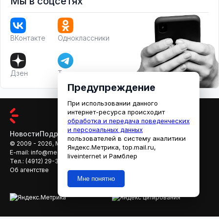
Мы в соцсетях
ВКонтакте
Одноклассники
Дзен
Телеграм
Предупреждение
При использовании данного
интернет-ресурса происходит
обработка и передача поведенческих
и персональных данных
Новости
Подробности
Афиша
Кино
пользователей в систему аналитики
© 2009 - 2026, МЕДИАРЯЗАНЬ
Яндекс.Метрика, top.mail.ru,
E-mail:
info@mediaryazan.ru
,
reklama@mediaryazan.ru
liveinternet и Рамблер
Тел.:
(4912) 29-33-66
Об агентстве
Мне понятно