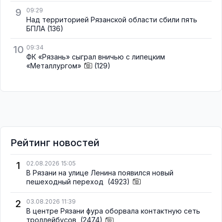
9
09:29
Над территорией Рязанской области сбили пять
БПЛА
(136)
10
09:34
ФК «Рязань» сыграл вничью с липецким
«Металлургом»
(129)
Рейтинг новостей
1
02.08.2026 15:05
В Рязани на улице Ленина появился новый
пешеходный переход
(4923)
2
03.08.2026 11:39
В центре Рязани фура оборвала контактную сеть
троллейбусов
(2474)