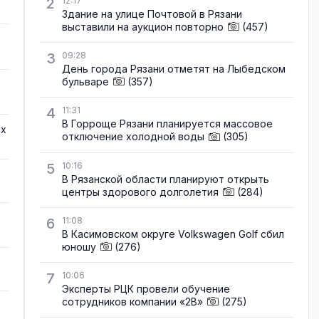
2
12:17
Здание на улице Почтовой в Рязани
выставили на аукцион повторно
(457)
3
09:28
День города Рязани отметят на Лыбедском
бульваре
(357)
4
11:31
В Горроще Рязани планируется массовое
ых
отключение холодной воды
(305)
5
10:16
В Рязанской области планируют открыть
центры здорового долголетия
(284)
6
11:08
В Касимовском округе Volkswagen Golf сбил
юношу
(276)
7
10:06
Эксперты РЦК провели обучение
сотрудников компании «2В»
(275)