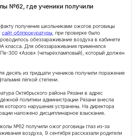
лы №62, где ученики получили
 факту получения школьниками ожогов роговицы
т
сайт облпрокуратуры
, при проверке было
проводилось обеззараживание воздуха в кабинете
9А класса. Для обеззараживания применялся
Пе-300 «Азов» (четырёхламповый), который должен
ля десять из тридцати учеников получили поражение
фтальмия лёгкой степени.
атура Октябрьского района Рязани в адрес
одёжной политики администрации Рязани внесла
ия которого нарушения устранены. На директора
рации наложено дисциплинарное взыскание.
 школы №62 получили ожог роговицы глаз из-за
аживания воздуха, 9 сентября рассказали родители