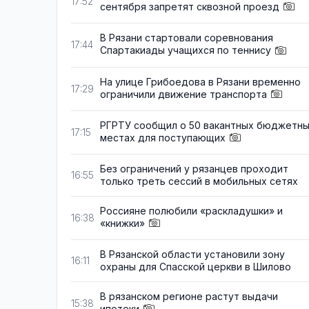
17:52
сентября запретят сквозной проезд
В Рязани стартовали соревнования
17:44
Спартакиады учащихся по теннису
На улице Грибоедова в Рязани временно
17:29
ограничили движение транспорта
РГРТУ сообщил о 50 вакантных бюджетн
17:15
местах для поступающих
Без ограничений у рязанцев проходит
16:55
только треть сессий в мобильных сетях
Россияне полюбили «раскладушки» и
16:38
«книжки»
В Рязанской области установили зону
16:11
охраны для Спасской церкви в Шилово
В рязанском регионе растут выдачи
15:38
ипотеки