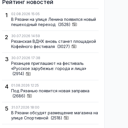
Рейтинг новостей
1
02.08.2026 15:05
В Рязани на улице Ленина появился новый
пешеходный переход
(3528)
2
30.07.2026 14:59
Рязанская ВДНХ вновь станет площадкой
Кофейного фестиваля
(3027)
3
30.07.2026 17:38
Рязанцев приглашают на фестиваль
«Русское зарубежье: города и лица»
(2914)
4
01.08.2026 12:25
Под Рязанью появится новая заправка
(2686)
5
31.07.2026 18:00
В Рязани обсудят размещение магазина на
улице Спортивной
(2518)