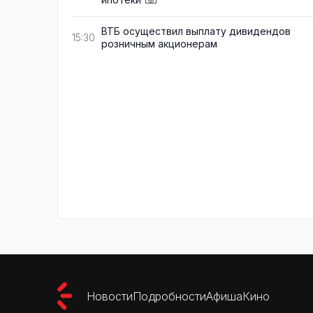
ВТБ осуществил выплату дивидендов
15:30
розничным акционерам
Новости
Подробности
Афиша
Кино