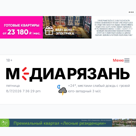
18+
Меню
пятница
+24°, местами слабый дождь с грозой
8/7/2026 7:36:29 pm
юго-западный 3 м/с