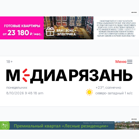
18+
Меню
понедельник
+23°, солнечно
8/10/2026 9:48:18 am
северо-западный 1 м/с