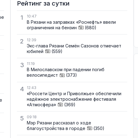
Рейтинг за сутки
1
10:47
ое
В Рязани на заправках «Роснефть» ввели
ограничения на бензин
(680)
2
12:39
Экс-глава Рязани Семён Сазонов отмечает
юбилей
(559)
3
11:19
В Милославском при падении погиб
велосипедист
(373)
4
12:43
«Россети Центр и Приволжье» обеспечили
надёжное электроснабжение фестиваля
е
«Атмосфера»
(369)
5
09:18
Мэр Рязани рассказал о ходе
благоустройства в городе
(350)