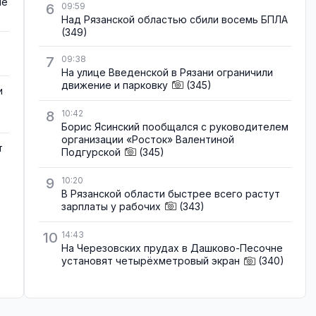
не
6
09:59
Над Рязанской областью сбили восемь БПЛА
(349)
7
09:38
На улице Введенской в Рязани ограничили
движение и парковку
(345)
и
8
10:42
Борис Ясинский пообщался с руководителем
организации «Росток» Валентиной
т
Подгурской
(345)
9
10:20
В Рязанской области быстрее всего растут
зарплаты у рабочих
(343)
10
14:43
На Черезовских прудах в Дашково-Песочне
установят четырёхметровый экран
(340)