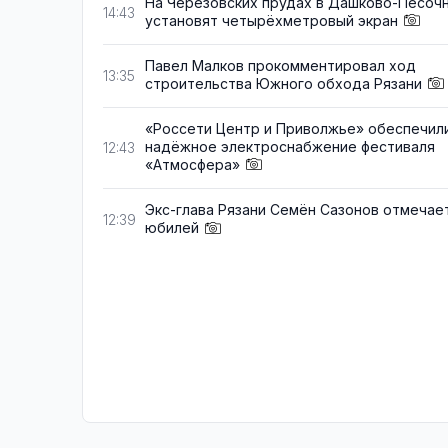
На Черезовских прудах в Дашково-Песоч
14:43
установят четырёхметровый экран
Павел Малков прокомментировал ход
13:35
строительства Южного обхода Рязани
«Россети Центр и Приволжье» обеспечил
надёжное электроснабжение фестиваля
12:43
«Атмосфера»
Экс-глава Рязани Семён Сазонов отмечае
12:39
юбилей