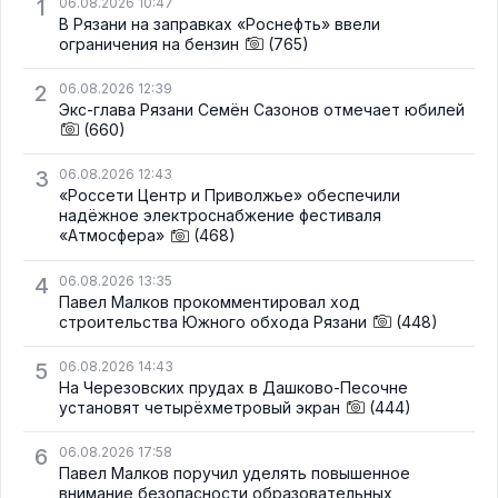
1
06.08.2026 10:47
В Рязани на заправках «Роснефть» ввели
ограничения на бензин
(765)
2
06.08.2026 12:39
Экс-глава Рязани Семён Сазонов отмечает юбилей
(660)
3
06.08.2026 12:43
«Россети Центр и Приволжье» обеспечили
надёжное электроснабжение фестиваля
«Атмосфера»
(468)
4
06.08.2026 13:35
Павел Малков прокомментировал ход
строительства Южного обхода Рязани
(448)
5
06.08.2026 14:43
На Черезовских прудах в Дашково-Песочне
установят четырёхметровый экран
(444)
6
06.08.2026 17:58
Павел Малков поручил уделять повышенное
внимание безопасности образовательных