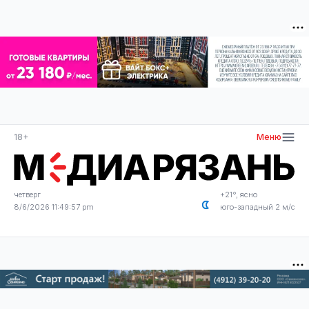
18+
Меню
четверг
+21°, ясно
8/6/2026 11:49:57 pm
юго-западный 2 м/с