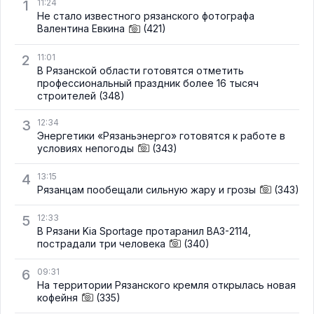
1
11:24
Не стало известного рязанского фотографа
Валентина Евкина
(421)
2
11:01
В Рязанской области готовятся отметить
профессиональный праздник более 16 тысяч
строителей
(348)
3
12:34
Энергетики «Рязаньэнерго» готовятся к работе в
условиях непогоды
(343)
4
13:15
Рязанцам пообещали сильную жару и грозы
(343)
5
12:33
В Рязани Kia Sportage протаранил ВАЗ-2114,
пострадали три человека
(340)
6
09:31
На территории Рязанского кремля открылась новая
кофейня
(335)