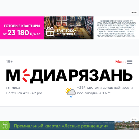
18+
Меню
пятница
+28°, местами дождь поблизости
8/7/2026 4:28:42 pm
юго-западный 3 м/с