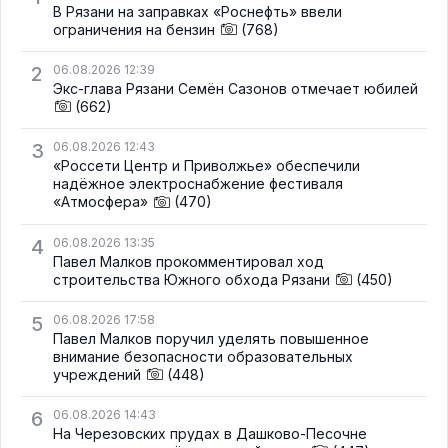
В Рязани на заправках «Роснефть» ввели
ограничения на бензин
(768)
2
06.08.2026 12:39
Экс-глава Рязани Семён Сазонов отмечает юбилей
(662)
3
06.08.2026 12:43
«Россети Центр и Приволжье» обеспечили
надёжное электроснабжение фестиваля
«Атмосфера»
(470)
4
06.08.2026 13:35
Павел Малков прокомментировал ход
строительства Южного обхода Рязани
(450)
5
06.08.2026 17:58
Павел Малков поручил уделять повышенное
внимание безопасности образовательных
учреждений
(448)
6
06.08.2026 14:43
На Черезовских прудах в Дашково-Песочне