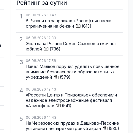
Рейтинг за сутки
1
06.08.2026 10:47
В Рязани на заправках «Роснефть» ввели
ограничения на бензин
(813)
2
06.08.2026 12:39
Экс-глава Рязани Семён Сазонов отмечает
я
юбилей
(736)
3
06.08.2026 17:58
Павел Малков поручил уделять повышенное
внимание безопасности образовательных
учреждений
(579)
4
06.08.2026 12:43
«Россети Центр и Приволжье» обеспечили
надёжное электроснабжение фестиваля
«Атмосфера»
(541)
5
06.08.2026 14:43
На Черезовских прудах в Дашково-Песочне
установят четырёхметровый экран
(530)