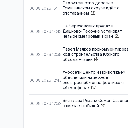
Строительство дороги в
Ермишинском округе идёт с
06.08.2026 15:14
отставанием
На Черезовских прудах в
Дашково-Песочне установят
06.08.2026 14:43
четырёхметровый экран
Павел Малков прокомментиров
ход строительства Южного
06.08.2026 13:35
обхода Рязани
«Россети Центр и Приволжье»
обеспечили надёжное
06.08.2026 12:43
электроснабжение фестиваля
«Атмосфера»
Экс-глава Рязани Семён Сазоно
06.08.2026 12:39
отмечает юбилей