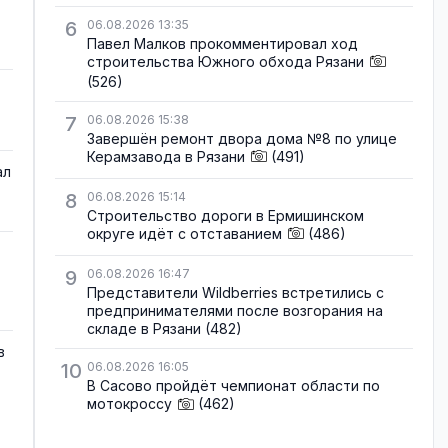
6
06.08.2026 13:35
Павел Малков прокомментировал ход
строительства Южного обхода Рязани
(526)
7
06.08.2026 15:38
Завершён ремонт двора дома №8 по улице
Керамзавода в Рязани
(491)
ал
8
06.08.2026 15:14
Строительство дороги в Ермишинском
округе идёт с отставанием
(486)
9
06.08.2026 16:47
Представители Wildberries встретились с
предпринимателями после возгорания на
складе в Рязани
(482)
в
10
06.08.2026 16:05
В Сасово пройдёт чемпионат области по
мотокроссу
(462)