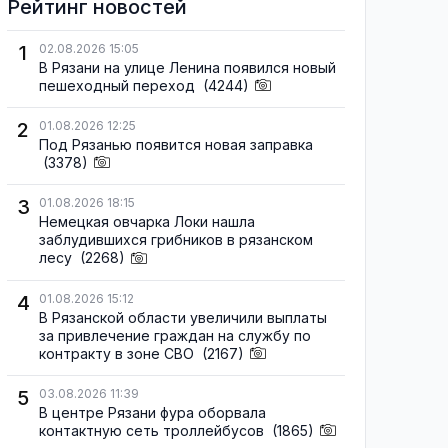
Рейтинг новостей
1
02.08.2026 15:05
В Рязани на улице Ленина появился новый
пешеходный переход
(4244)
2
01.08.2026 12:25
Под Рязанью появится новая заправка
(3378)
3
01.08.2026 18:15
Немецкая овчарка Локи нашла
заблудившихся грибников в рязанском
лесу
(2268)
4
01.08.2026 15:12
В Рязанской области увеличили выплаты
за привлечение граждан на службу по
контракту в зоне СВО
(2167)
5
03.08.2026 11:39
В центре Рязани фура оборвала
контактную сеть троллейбусов
(1865)