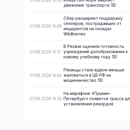
07.08.2026 15:56
движение транспорта
Сбер расширяет поддержку
селлеров, пострадавших от
07.08.2026 15:49
инцидентов на складах
Wildberries
В Рязани оценили готовность
учреждений допобразования к
07.08.2026 15:31
новому учебному году
Рязанцы стали вдвое меньше
жаловаться в ЦБ РФ на
07.08.2026 14:44
мошенничество
На марафоне «Пушкин–
Петербург» появится трасса д
07.08.2026 14:30
установления рекордов