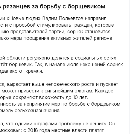
 рязанцев за борьбу с борщевиком
тии «Новые люди» Вадим Польевтов направил
сти с просьбой стимулировать граждан, которые
ию представителей партии, сорняк становится
лько меры поощрения активных жителей региона
ой области регулярно делятся в социальных сетях
тёт борщевик. Так, в начале июля некошеный сорняк
едалеко от кремля.
, вырастает выше человеческого роста и пускает
ей может привести к сильнейшим ожогам. Каждое
торые сохраняют всхожесть до 10 лет.
нность за непринятие мер по борьбе с борщевиком
емель сельхозназначения.
л, что одними штрафами проблему не решить. Он
осковья: с 2018 года местные власти платят