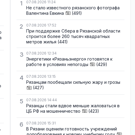
1
07.08.2026 11:24
Не стало известного рязанского фотографа
Валентина Евкина
(491)
2
07.08.2026 17:52
При поддержке Сбера в Рязанской области
о
строится более 260 тысяч квадратных
а
метров жилья
(441)
3
07.08.2026 12:34
Энергетики «Рязаньэнерго» готовятся к
работе в условиях непогоды
(429)
4
07.08.2026 13:15
Рязанцам пообещали сильную жару и грозы
о
(427)
5
07.08.2026 14:44
Рязанцы стали вдвое меньше жаловаться в
ЦБ РФ на мошенничество
(423)
6
07.08.2026 15:31
В Рязани оценили готовность учреждений
о
допобразования к новому учебному году