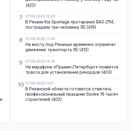
(422)
7
07.08.2026 12:33
В Рязани Kia Sportage протаранил ВАЗ-2114,
пострадали три человека
(419)
8
07.08.2026 17:49
На мосту под Рязанью временно ограничат
движение транспорта
(412)
9
07.08.2026 14:30
На марафоне «Пушкин–Петербург» появится
трасса для установления рекордов
(403)
10
07.08.2026 11:01
В Рязанской области готовятся отметить
профессиональный праздник более 16 тысяч
ля
строителей
(402)