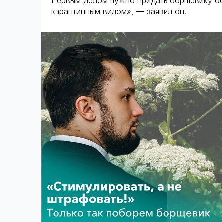
Первым делом нужно придать борщевику ос
карантинным видом», — заявил он.