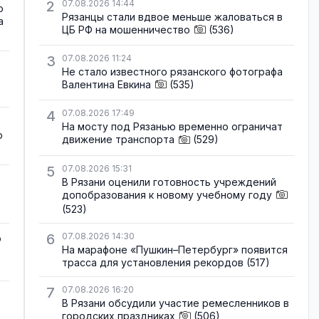
2
07.08.2026 14:44
о
Рязанцы стали вдвое меньше жаловаться в
а
ЦБ РФ на мошенничество
(536)
3
07.08.2026 11:24
Не стало известного рязанского фотографа
Валентина Евкина
(535)
4
07.08.2026 17:49
На мосту под Рязанью временно ограничат
о
движение транспорта
(529)
5
07.08.2026 15:31
В Рязани оценили готовность учреждений
допобразования к новому учебному году
(523)
6
07.08.2026 14:30
о
На марафоне «Пушкин–Петербург» появится
трасса для установления рекордов
(517)
7
07.08.2026 16:20
В Рязани обсудили участие ремесленников в
городских праздниках
(506)