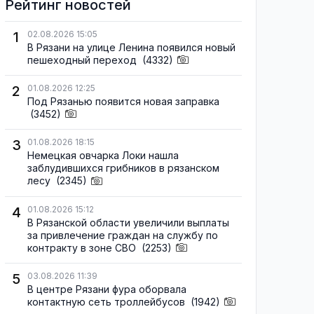
Рейтинг новостей
1
02.08.2026 15:05
В Рязани на улице Ленина появился новый
пешеходный переход
(4332)
2
01.08.2026 12:25
Под Рязанью появится новая заправка
(3452)
3
01.08.2026 18:15
Немецкая овчарка Локи нашла
заблудившихся грибников в рязанском
лесу
(2345)
4
01.08.2026 15:12
В Рязанской области увеличили выплаты
за привлечение граждан на службу по
контракту в зоне СВО
(2253)
5
03.08.2026 11:39
В центре Рязани фура оборвала
контактную сеть троллейбусов
(1942)