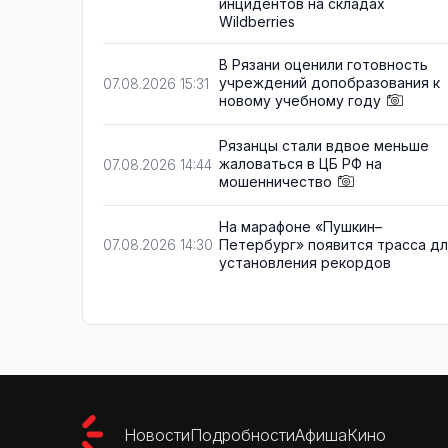
инцидентов на складах
Wildberries
В Рязани оценили готовность
учреждений допобразования к
07.08.2026 15:31
новому учебному году
Рязанцы стали вдвое меньше
жаловаться в ЦБ РФ на
07.08.2026 14:44
мошенничество
На марафоне «Пушкин–
Петербург» появится трасса д
07.08.2026 14:30
установления рекордов
Новости
Подробности
Афиша
Кино