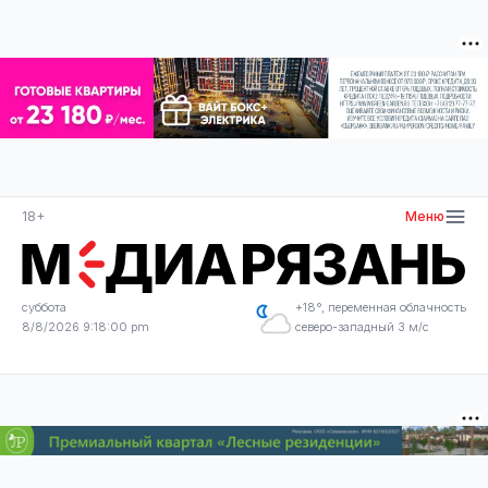
18+
Меню
суббота
+18°, переменная облачность
8/8/2026 9:18:00 pm
северо-западный 3 м/с