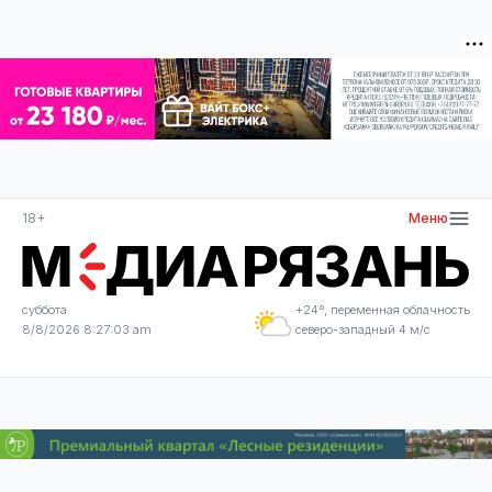
18+
Меню
суббота
+24°, переменная облачность
8/8/2026 8:27:03 am
северо-западный 4 м/с