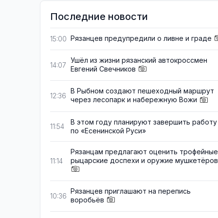
Последние новости
Рязанцев предупредили о ливне и граде
15:00
Ушёл из жизни рязанский автокроссмен
14:07
Евгений Свечников
В Рыбном создают пешеходный маршрут
12:36
через лесопарк и набережную Вожи
В этом году планируют завершить работу
11:54
по «Есенинской Руси»
Рязанцам предлагают оценить трофейные
рыцарские доспехи и оружие мушкетёров
11:14
Рязанцев приглашают на перепись
10:36
воробьёв