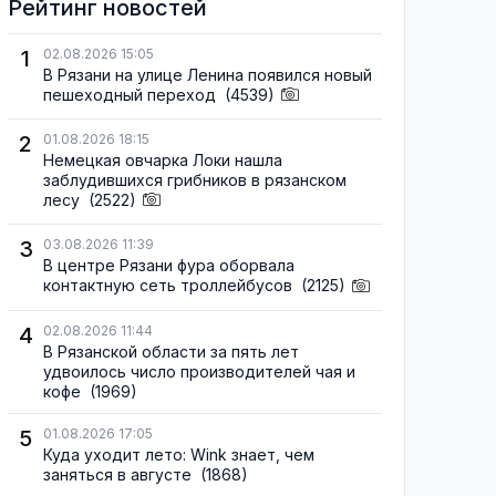
Рейтинг новостей
1
02.08.2026 15:05
В Рязани на улице Ленина появился новый
пешеходный переход
(4539)
2
01.08.2026 18:15
Немецкая овчарка Локи нашла
заблудившихся грибников в рязанском
лесу
(2522)
3
03.08.2026 11:39
В центре Рязани фура оборвала
контактную сеть троллейбусов
(2125)
4
02.08.2026 11:44
В Рязанской области за пять лет
удвоилось число производителей чая и
кофе
(1969)
5
01.08.2026 17:05
Куда уходит лето: Wink знает, чем
заняться в августе
(1868)