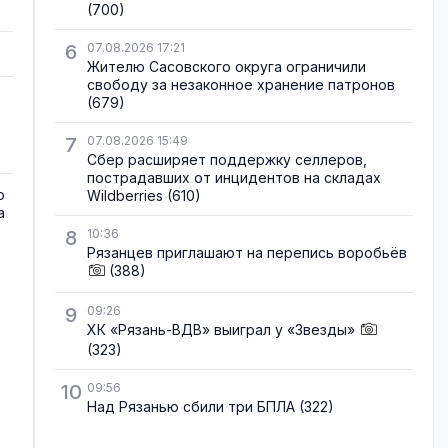
(700)
6
07.08.2026 17:21
Жителю Сасовского округа ограничили
свободу за незаконное хранение патронов
(679)
7
07.08.2026 15:49
Сбер расширяет поддержку селлеров,
пострадавших от инцидентов на складах
о
Wildberries
(610)
а
8
10:36
Рязанцев приглашают на перепись воробьёв
(388)
9
09:26
ХК «Рязань-ВДВ» выиграл у «Звезды»
(323)
10
09:56
Над Рязанью сбили три БПЛА
(322)