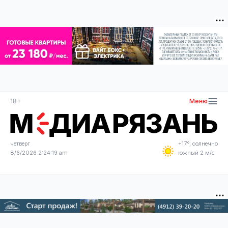
18+
Меню
четверг
+17°, солнечно
8/6/2026 2:24:19 am
южный 2 м/с