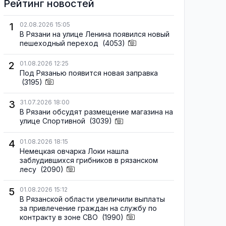
Рейтинг новостей
1
02.08.2026 15:05
В Рязани на улице Ленина появился новый
пешеходный переход
(4053)
2
01.08.2026 12:25
Под Рязанью появится новая заправка
(3195)
3
31.07.2026 18:00
В Рязани обсудят размещение магазина на
улице Спортивной
(3039)
4
01.08.2026 18:15
Немецкая овчарка Локи нашла
заблудившихся грибников в рязанском
лесу
(2090)
5
01.08.2026 15:12
В Рязанской области увеличили выплаты
за привлечение граждан на службу по
контракту в зоне СВО
(1990)