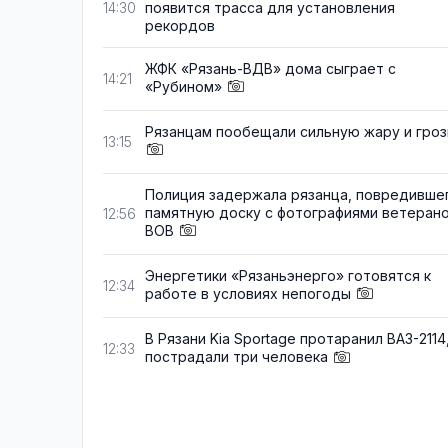
появится трасса для установления
14:30
рекордов
ЖФК «Рязань-ВДВ» дома сыграет с
14:21
«Рубином»
Рязанцам пообещали сильную жару и гро
13:15
Полиция задержала рязанца, повредивше
памятную доску с фотографиями ветеран
12:56
ВОВ
Энергетики «Рязаньэнерго» готовятся к
12:34
работе в условиях непогоды
В Рязани Kia Sportage протаранил ВАЗ-2114
12:33
пострадали три человека