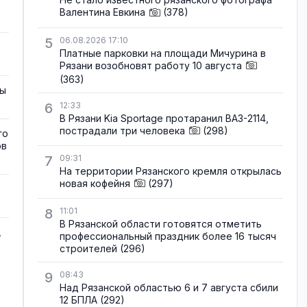
Валентина Евкина
(378)
5
06.08.2026 17:10
Платные парковки на площади Мичурина в
Рязани возобновят работу 10 августа
(363)
зы
6
12:33
В Рязани Kia Sportage протаранил ВАЗ-2114,
пострадали три человека
(298)
го
ов
7
09:31
На территории Рязанского кремля открылась
новая кофейня
(297)
8
11:01
В Рязанской области готовятся отметить
,
профессиональный праздник более 16 тысяч
строителей
(296)
9
08:43
Над Рязанской областью 6 и 7 августа сбили
12 БПЛА
(292)