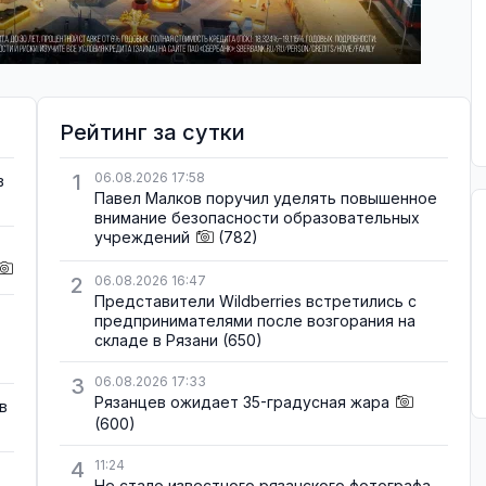
Рейтинг за сутки
1
06.08.2026 17:58
в
Павел Малков поручил уделять повышенное
внимание безопасности образовательных
учреждений
(782)
2
06.08.2026 16:47
Представители Wildberries встретились с
предпринимателями после возгорания на
складе в Рязани
(650)
3
06.08.2026 17:33
Рязанцев ожидает 35-градусная жара
в
(600)
4
11:24
Не стало известного рязанского фотографа