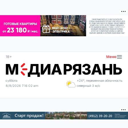
18+
Меню
суббота
+24°, переменная облачность
8/8/2026 7:16:03 am
северный 3 м/с