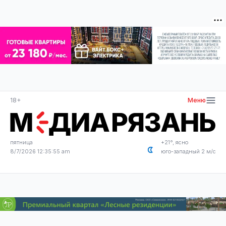
18+
Меню
пятница
+21°, ясно
8/7/2026 12:35:55 am
юго-западный 2 м/с