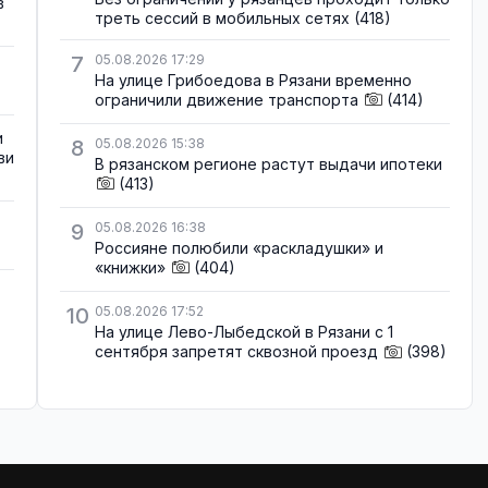
в
треть сессий в мобильных сетях
(418)
7
05.08.2026 17:29
На улице Грибоедова в Рязани временно
ограничили движение транспорта
(414)
и
8
05.08.2026 15:38
ви
В рязанском регионе растут выдачи ипотеки
(413)
9
05.08.2026 16:38
Россияне полюбили «раскладушки» и
«книжки»
(404)
10
05.08.2026 17:52
На улице Лево-Лыбедской в Рязани с 1
сентября запретят сквозной проезд
(398)