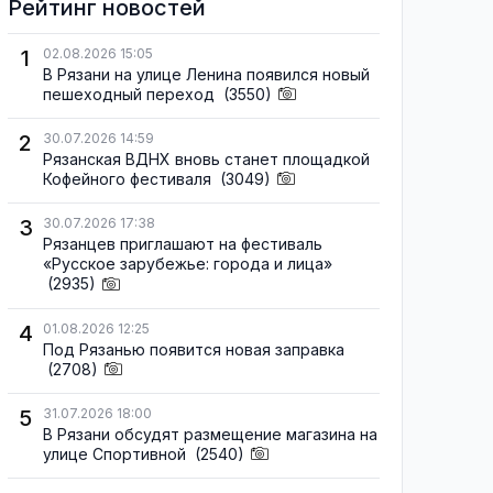
Рейтинг новостей
1
02.08.2026 15:05
В Рязани на улице Ленина появился новый
пешеходный переход
(3550)
2
30.07.2026 14:59
Рязанская ВДНХ вновь станет площадкой
Кофейного фестиваля
(3049)
3
30.07.2026 17:38
Рязанцев приглашают на фестиваль
«Русское зарубежье: города и лица»
(2935)
4
01.08.2026 12:25
Под Рязанью появится новая заправка
(2708)
5
31.07.2026 18:00
В Рязани обсудят размещение магазина на
улице Спортивной
(2540)