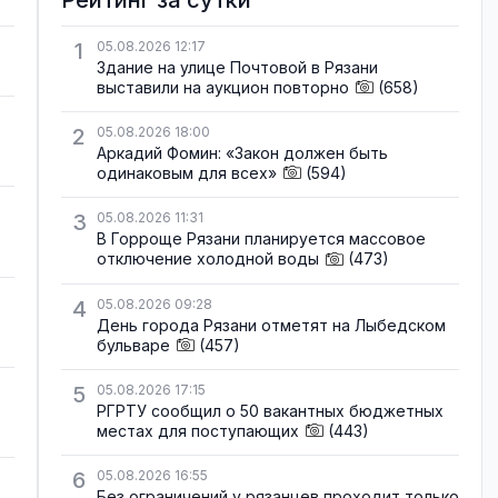
Рейтинг за сутки
1
05.08.2026 12:17
Здание на улице Почтовой в Рязани
выставили на аукцион повторно
(658)
2
05.08.2026 18:00
Аркадий Фомин: «Закон должен быть
одинаковым для всех»
(594)
3
05.08.2026 11:31
В Горроще Рязани планируется массовое
отключение холодной воды
(473)
4
05.08.2026 09:28
День города Рязани отметят на Лыбедском
бульваре
(457)
5
05.08.2026 17:15
РГРТУ сообщил о 50 вакантных бюджетных
местах для поступающих
(443)
6
05.08.2026 16:55
Без ограничений у рязанцев проходит только