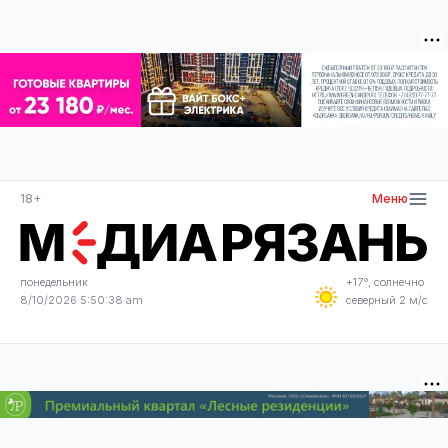
18+
Меню
понедельник
+17°, солнечно
8/10/2026 5:50:39 am
северный 2 м/с