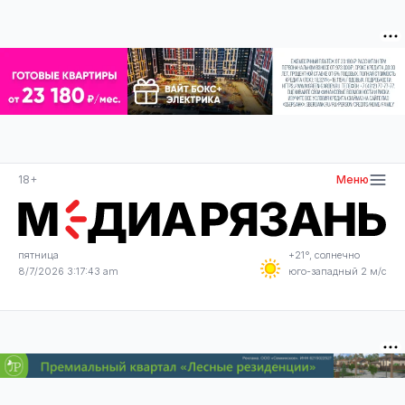
18+
Меню
пятница
+21°, солнечно
8/7/2026 3:17:43 am
юго-западный 2 м/с