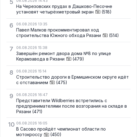
5
06.08.2026 14:43
На Черезовских прудах в Дашково-Песочне
установят четырёхметровый экран
(518)
6
06.08.2026 13:35
Павел Малков прокомментировал ход
строительства Южного обхода Рязани
(514)
7
06.08.2026 15:38
Завершён ремонт двора дома №8 по улице
Керамзавода в Рязани
(479)
8
06.08.2026 15:14
Строительство дороги в Ермишинском округе идёт
с отставанием
(475)
9
06.08.2026 16:47
Представители Wildberries встретились с
предпринимателями после возгорания на складе в
Рязани
(471)
10
06.08.2026 16:05
В Сасово пройдёт чемпионат области по
мотокроссу
(450)