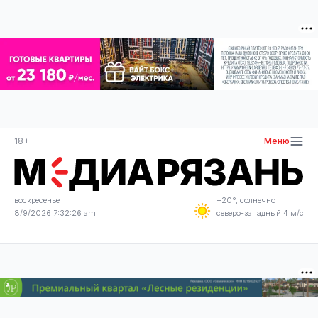
18+
Меню
воскресенье
+20°, солнечно
8/9/2026 7:32:26 am
северо-западный 4 м/с