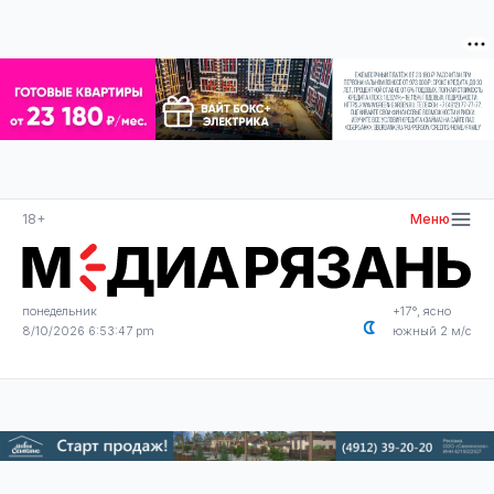
18+
Меню
понедельник
+17°, ясно
8/10/2026 6:53:48 pm
южный 2 м/с