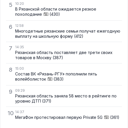
5
10:20
В Рязанской области ожидается резкое
похолодание
(430)
6
12:58
Многодетные рязанские семьи получат ежегодную
выплату на школьную форму
(412)
7
14:35
Рязанская область поставляет две трети своих
товаров в Москву
(387)
8
15:00
Состав ВК «Рязань-РГУ» пополнили пять
волейболисток
(383)
9
09:29
Рязанская область заняла 58 место в рейтинге по
уровню ДТП
(371)
10
14:37
МегаФон протестировал первую Private 5G
(361)