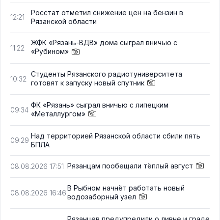
Росстат отметил снижение цен на бензин в
12:21
Рязанской области
ЖФК «Рязань-ВДВ» дома сыграл вничью с
11:22
«Рубином»
Студенты Рязанского радиотуниверситета
10:32
готовят к запуску новый спутник
ФК «Рязань» сыграл вничью с липецким
09:34
«Металлургом»
Над территорией Рязанской области сбили пять
09:29
БПЛА
Рязанцам пообещали тёплый август
08.08.2026 17:51
В Рыбном начнёт работать новый
08.08.2026 16:46
водозаборный узел
Рязанцев предупредили о ливне и граде