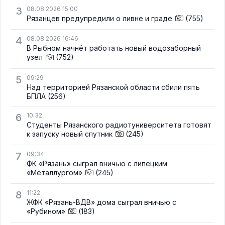
3
08.08.2026 15:00
Рязанцев предупредили о ливне и граде
(755)
4
08.08.2026 16:46
В Рыбном начнёт работать новый водозаборный
узел
(752)
5
09:29
Над территорией Рязанской области сбили пять
БПЛА
(256)
6
10:32
Студенты Рязанского радиотуниверситета готовят
к запуску новый спутник
(245)
7
09:34
ФК «Рязань» сыграл вничью с липецким
«Металлургом»
(245)
8
11:22
ЖФК «Рязань-ВДВ» дома сыграл вничью с
«Рубином»
(183)