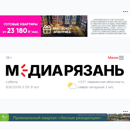
18+
Меню
суббота
+22°, переменная облачность
8/8/2026 5:28:31 am
северо-западный 2 м/с