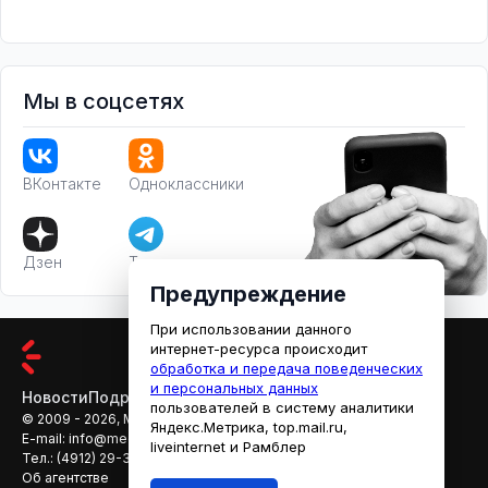
Мы в соцсетях
ВКонтакте
Одноклассники
Дзен
Телеграм
Предупреждение
При использовании данного
интернет-ресурса происходит
обработка и передача поведенческих
и персональных данных
Новости
Подробности
Афиша
Кино
пользователей в систему аналитики
© 2009 - 2026, МЕДИАРЯЗАНЬ
Яндекс.Метрика, top.mail.ru,
E-mail:
info@mediaryazan.ru
,
reklama@mediaryazan.ru
liveinternet и Рамблер
Тел.:
(4912) 29-33-66
Об агентстве