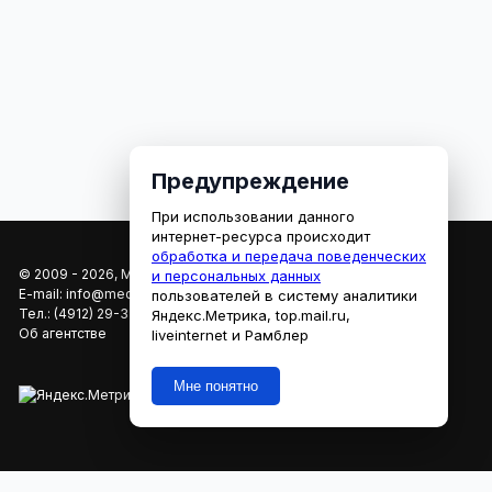
Предупреждение
При использовании данного
интернет-ресурса происходит
обработка и передача поведенческих
© 2009 - 2026, МЕДИАРЯЗАНЬ
и персональных данных
E-mail:
info@mediaryazan.ru
,
reklama@mediaryazan.ru
пользователей в систему аналитики
Тел.:
(4912) 29-33-66
Яндекс.Метрика, top.mail.ru,
Об агентстве
liveinternet и Рамблер
Мне понятно