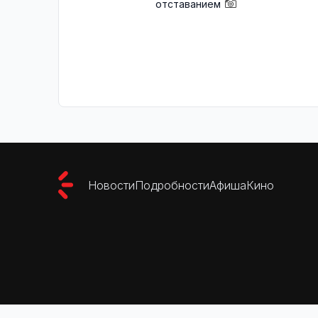
отставанием
Новости
Подробности
Афиша
Кино