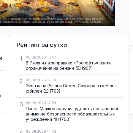
Рейтинг за сутки
1
06.08.2026 10:47
де
В Рязани на заправках «Роснефть» ввели
ограничения на бензин
(907)
2
06.08.2026 12:39
Экс-глава Рязани Семён Сазонов отмечает
юбилей
(793)
в
3
06.08.2026 17:58
Павел Малков поручил уделять повышенное
внимание безопасности образовательных
учреждений
(700)
4
06.08.2026 14:43