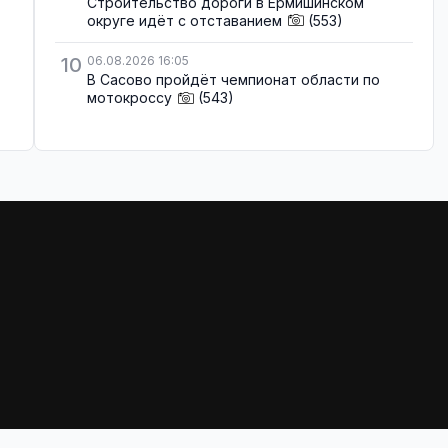
Строительство дороги в Ермишинском
округе идёт с отставанием
(553)
10
06.08.2026 16:05
В Сасово пройдёт чемпионат области по
мотокроссу
(543)