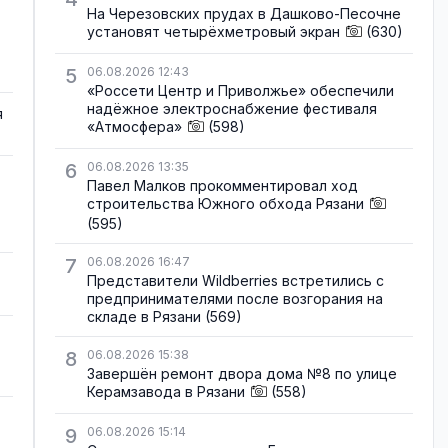
На Черезовских прудах в Дашково-Песочне
установят четырёхметровый экран
(630)
5
06.08.2026 12:43
«Россети Центр и Приволжье» обеспечили
надёжное электроснабжение фестиваля
я
«Атмосфера»
(598)
6
06.08.2026 13:35
Павел Малков прокомментировал ход
строительства Южного обхода Рязани
(595)
7
06.08.2026 16:47
Представители Wildberries встретились с
предпринимателями после возгорания на
складе в Рязани
(569)
8
06.08.2026 15:38
Завершён ремонт двора дома №8 по улице
Керамзавода в Рязани
(558)
9
06.08.2026 15:14