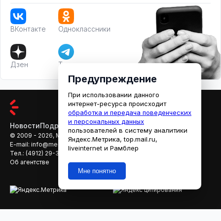
ВКонтакте
Одноклассники
Дзен
Телеграм
Предупреждение
При использовании данного
интернет-ресурса происходит
обработка и передача поведенческих
и персональных данных
Новости
Подробности
Афиша
Кино
пользователей в систему аналитики
© 2009 - 2026, МЕДИАРЯЗАНЬ
Яндекс.Метрика, top.mail.ru,
E-mail:
info@mediaryazan.ru
,
reklama@mediaryazan.ru
liveinternet и Рамблер
Тел.:
(4912) 29-33-66
Об агентстве
Мне понятно