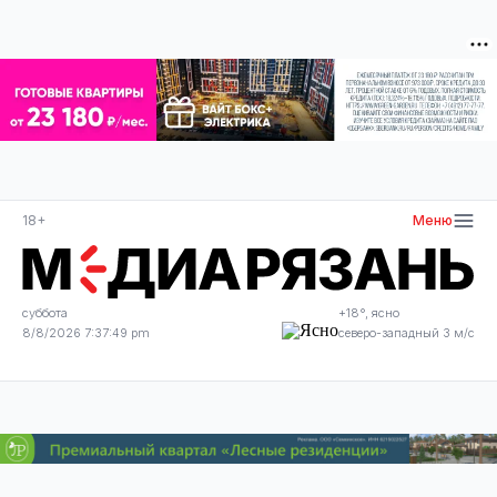
18+
Меню
суббота
+18°, ясно
8/8/2026 7:37:49 pm
северо-западный 3 м/с