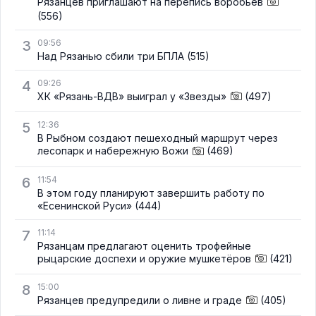
Рязанцев приглашают на перепись воробьёв
(556)
3
09:56
Над Рязанью сбили три БПЛА
(515)
4
09:26
ХК «Рязань-ВДВ» выиграл у «Звезды»
(497)
5
12:36
В Рыбном создают пешеходный маршрут через
лесопарк и набережную Вожи
(469)
6
11:54
В этом году планируют завершить работу по
«Есенинской Руси»
(444)
7
11:14
Рязанцам предлагают оценить трофейные
рыцарские доспехи и оружие мушкетёров
(421)
8
15:00
Рязанцев предупредили о ливне и граде
(405)