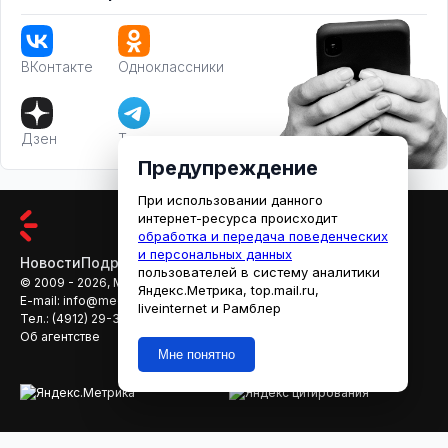
ВКонтакте
Одноклассники
Дзен
Телеграм
Предупреждение
При использовании данного
интернет-ресурса происходит
обработка и передача поведенческих
и персональных данных
Новости
Подробности
Афиша
Кино
пользователей в систему аналитики
© 2009 - 2026, МЕДИАРЯЗАНЬ
Яндекс.Метрика, top.mail.ru,
E-mail:
info@mediaryazan.ru
,
reklama@mediaryazan.ru
liveinternet и Рамблер
Тел.:
(4912) 29-33-66
Об агентстве
Мне понятно