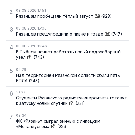
2
08.08.2026 17:51
Рязанцам пообещали тёплый август
(923)
3
08.08.2026 15:00
Рязанцев предупредили о ливне и граде
(747)
4
08.08.2026 16:46
В Рыбном начнёт работать новый водозаборный
узел
(743)
5
09:29
Над территорией Рязанской области сбили пять
БПЛА
(243)
6
10:32
Студенты Рязанского радиотуниверситета готовят
к запуску новый спутник
(231)
7
09:34
ФК «Рязань» сыграл вничью с липецким
«Металлургом»
(229)