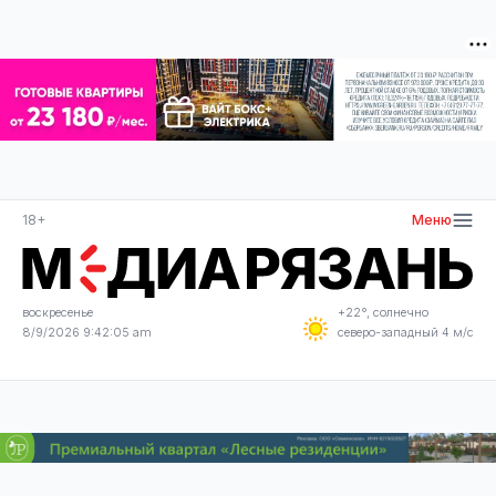
18+
Меню
воскресенье
+22°, солнечно
8/9/2026 9:42:05 am
северо-западный 4 м/с