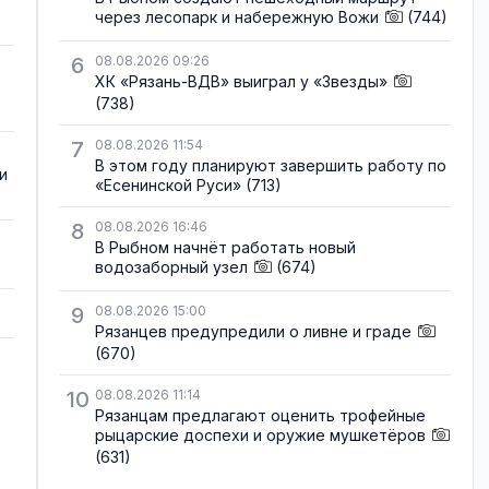
через лесопарк и набережную Вожи
(744)
6
08.08.2026 09:26
ХК «Рязань-ВДВ» выиграл у «Звезды»
(738)
7
08.08.2026 11:54
В этом году планируют завершить работу по
и
«Есенинской Руси»
(713)
8
08.08.2026 16:46
В Рыбном начнёт работать новый
водозаборный узел
(674)
9
08.08.2026 15:00
Рязанцев предупредили о ливне и граде
(670)
10
08.08.2026 11:14
Рязанцам предлагают оценить трофейные
рыцарские доспехи и оружие мушкетёров
(631)