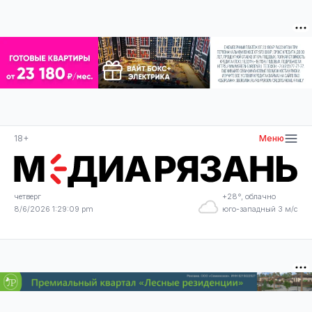
18+
Меню
четверг
+28°, облачно
8/6/2026 1:29:09 pm
юго-западный 3 м/с