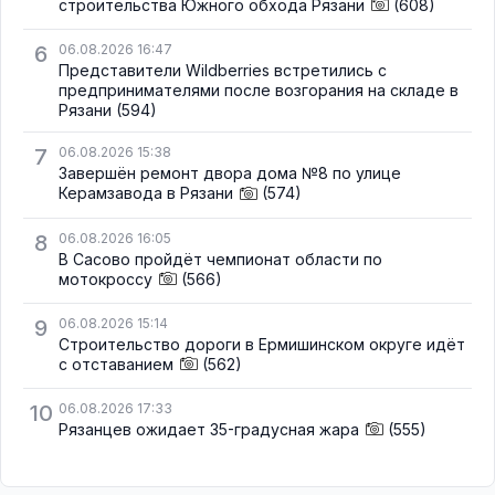
строительства Южного обхода Рязани
(608)
6
06.08.2026 16:47
Представители Wildberries встретились с
предпринимателями после возгорания на складе в
Рязани
(594)
7
06.08.2026 15:38
Завершён ремонт двора дома №8 по улице
Керамзавода в Рязани
(574)
8
06.08.2026 16:05
В Сасово пройдёт чемпионат области по
мотокроссу
(566)
9
06.08.2026 15:14
Строительство дороги в Ермишинском округе идёт
с отставанием
(562)
10
06.08.2026 17:33
Рязанцев ожидает 35-градусная жара
(555)