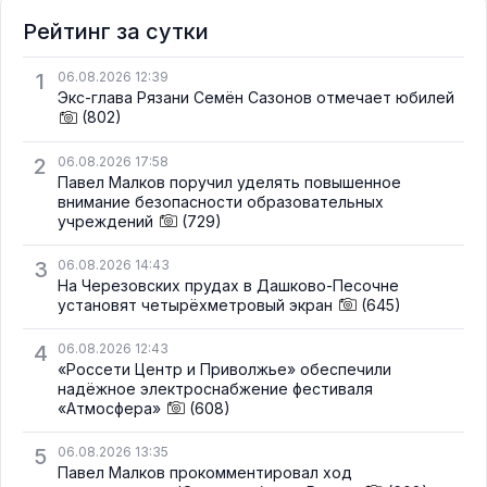
Рейтинг за сутки
1
06.08.2026 12:39
Экс-глава Рязани Семён Сазонов отмечает юбилей
(802)
2
06.08.2026 17:58
Павел Малков поручил уделять повышенное
внимание безопасности образовательных
учреждений
(729)
3
06.08.2026 14:43
На Черезовских прудах в Дашково-Песочне
установят четырёхметровый экран
(645)
4
06.08.2026 12:43
«Россети Центр и Приволжье» обеспечили
надёжное электроснабжение фестиваля
«Атмосфера»
(608)
5
06.08.2026 13:35
Павел Малков прокомментировал ход