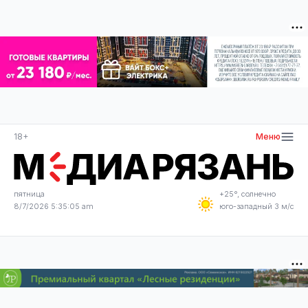
18+
Меню
пятница
+25°, солнечно
8/7/2026 5:35:05 am
юго-западный 3 м/с