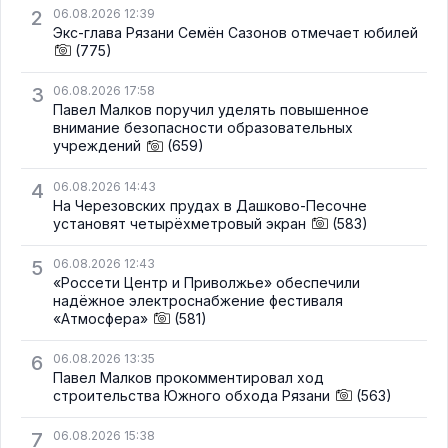
2
06.08.2026 12:39
Экс-глава Рязани Семён Сазонов отмечает юбилей
(775)
3
06.08.2026 17:58
Павел Малков поручил уделять повышенное
внимание безопасности образовательных
учреждений
(659)
4
06.08.2026 14:43
На Черезовских прудах в Дашково-Песочне
установят четырёхметровый экран
(583)
5
06.08.2026 12:43
«Россети Центр и Приволжье» обеспечили
надёжное электроснабжение фестиваля
«Атмосфера»
(581)
6
06.08.2026 13:35
Павел Малков прокомментировал ход
строительства Южного обхода Рязани
(563)
7
06.08.2026 15:38