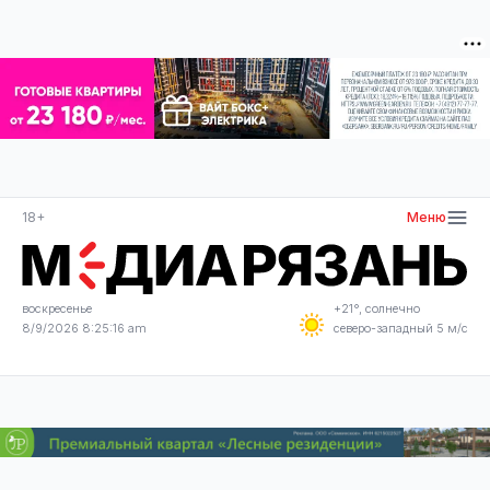
18+
Меню
воскресенье
+21°, солнечно
8/9/2026 8:25:16 am
северо-западный 5 м/с