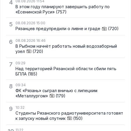
4
08.08.2026 11:54
В этом году планируют завершить работу по
«Есенинской Руси»
(757)
5
08.08.2026 15:00
Рязанцев предупредили о ливне и граде
(720)
6
08.08.2026 16:46
В Рыбном начнёт работать новый водозаборный
узел
(720)
7
09:29
Над территорией Рязанской области сбили пять
БПЛА
(185)
8
09:34
ФК «Рязань» сыграл вничью с липецким
«Металлургом»
(179)
9
10:32
Студенты Рязанского радиотуниверситета готовят
к запуску новый спутник
(150)
11:22