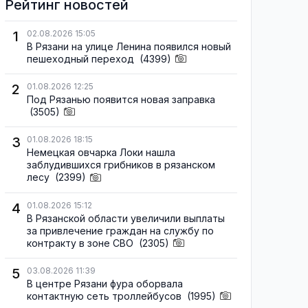
Рейтинг новостей
1
02.08.2026 15:05
В Рязани на улице Ленина появился новый
пешеходный переход
(4399)
2
01.08.2026 12:25
Под Рязанью появится новая заправка
(3505)
3
01.08.2026 18:15
Немецкая овчарка Локи нашла
заблудившихся грибников в рязанском
лесу
(2399)
4
01.08.2026 15:12
В Рязанской области увеличили выплаты
за привлечение граждан на службу по
контракту в зоне СВО
(2305)
5
03.08.2026 11:39
В центре Рязани фура оборвала
контактную сеть троллейбусов
(1995)