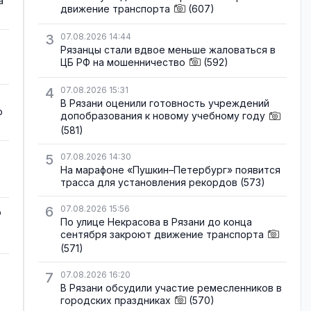
а
движение транспорта
(607)
3
07.08.2026 14:44
Рязанцы стали вдвое меньше жаловаться в
ЦБ РФ на мошенничество
(592)
4
07.08.2026 15:31
В Рязани оценили готовность учреждений
о
допобразования к новому учебному году
(581)
5
07.08.2026 14:30
На марафоне «Пушкин–Петербург» появится
трасса для установления рекордов
(573)
6
07.08.2026 15:56
о
По улице Некрасова в Рязани до конца
сентября закроют движение транспорта
(571)
7
07.08.2026 16:20
В Рязани обсудили участие ремесленников в
городских праздниках
(570)