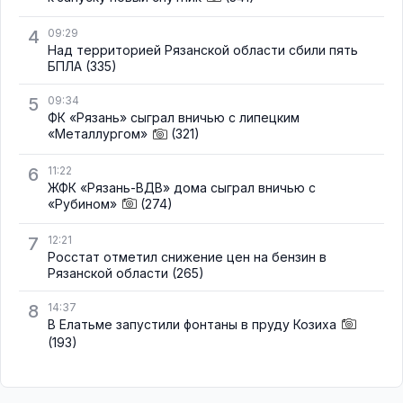
4
09:29
Над территорией Рязанской области сбили пять
БПЛА
(335)
5
09:34
ФК «Рязань» сыграл вничью с липецким
«Металлургом»
(321)
6
11:22
ЖФК «Рязань-ВДВ» дома сыграл вничью с
«Рубином»
(274)
7
12:21
Росстат отметил снижение цен на бензин в
Рязанской области
(265)
8
14:37
В Елатьме запустили фонтаны в пруду Козиха
(193)