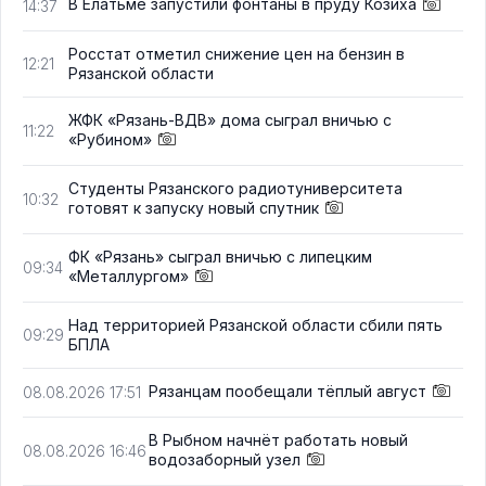
В Елатьме запустили фонтаны в пруду Козиха
14:37
Росстат отметил снижение цен на бензин в
12:21
Рязанской области
ЖФК «Рязань-ВДВ» дома сыграл вничью с
11:22
«Рубином»
Студенты Рязанского радиотуниверситета
10:32
готовят к запуску новый спутник
ФК «Рязань» сыграл вничью с липецким
09:34
«Металлургом»
Над территорией Рязанской области сбили пять
09:29
БПЛА
Рязанцам пообещали тёплый август
08.08.2026 17:51
В Рыбном начнёт работать новый
08.08.2026 16:46
водозаборный узел